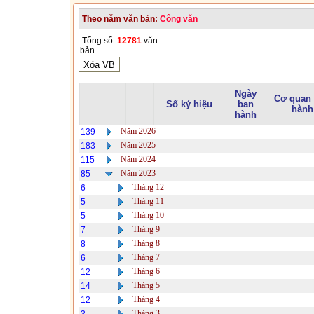
Theo năm văn bản:
Công văn
Tổng số:
12781
văn
bản
Ngày
Cơ quan
Số ký hiệu
ban
hành
hành
Năm 2026
139
Năm 2025
183
Năm 2024
115
Năm 2023
85
Tháng 12
6
Tháng 11
5
Tháng 10
5
Tháng 9
7
Tháng 8
8
Tháng 7
6
Tháng 6
12
Tháng 5
14
Tháng 4
12
Tháng 3