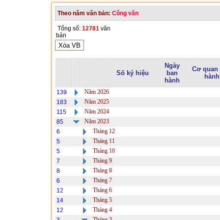
Theo năm văn bản:
Công văn
Tổng số:
12781
văn
bản
Ngày
Cơ quan
Số ký hiệu
ban
hành
hành
Năm 2026
139
Năm 2025
183
Năm 2024
115
Năm 2023
85
Tháng 12
6
Tháng 11
5
Tháng 10
5
Tháng 9
7
Tháng 8
8
Tháng 7
6
Tháng 6
12
Tháng 5
14
Tháng 4
12
Tháng 3