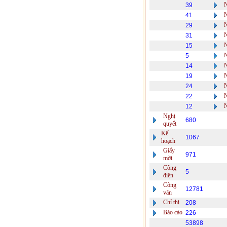
39
41
29
31
15
5
14
19
24
22
12
Nghị
680
quyết
Kế
1067
hoạch
Giấy
971
mời
Công
5
điện
Công
12781
văn
Chỉ thị
208
Báo cáo
226
53898