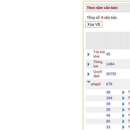
Theo năm văn bản:
Tổng số:
0
văn bản
Văn bản
45
khác
Thông
1484
báo
Quyết
35755
định
qdqppl
676
38
164
39
20
46
85
33