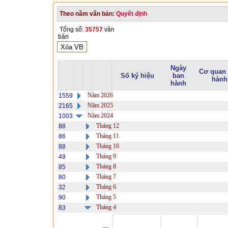
Theo năm văn bản:
Quyết định
Tổng số:
35757
văn
bản
Ngày
Cơ quan
Số ký hiệu
ban
hành
hành
Năm 2026
1559
Năm 2025
2165
Năm 2024
1003
Tháng 12
88
Tháng 11
86
Tháng 10
88
Tháng 9
49
Tháng 8
85
Tháng 7
80
Tháng 6
32
Tháng 5
90
Tháng 4
83