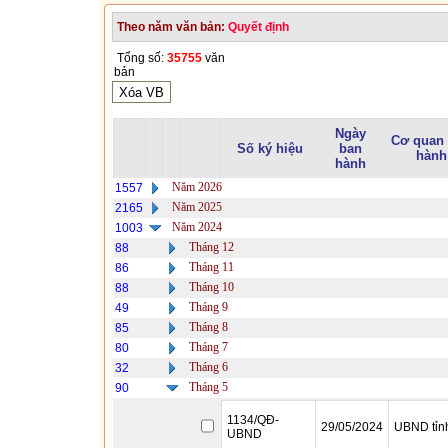
Theo năm văn bản:
Quyết định
Tổng số:
35755
văn
bản
Ngày
Cơ quan
Số ký hiệu
ban
hành
hành
Năm 2026
1557
Năm 2025
2165
Năm 2024
1003
Tháng 12
88
Tháng 11
86
Tháng 10
88
Tháng 9
49
Tháng 8
85
Tháng 7
80
Tháng 6
32
Tháng 5
90
1134/QĐ-
29/05/2024
UBND tỉn
UBND