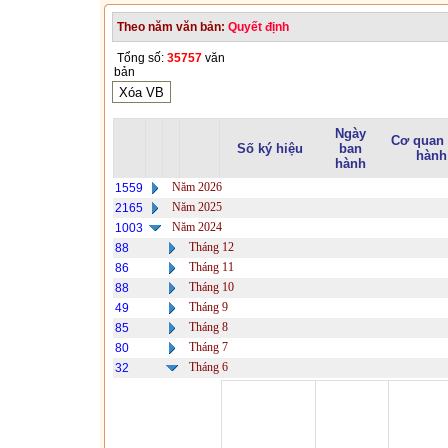
Theo năm văn bản:
Quyết định
Tổng số:
35757
văn
bản
Ngày
Cơ quan
Số ký hiệu
ban
hành
hành
Năm 2026
1559
Năm 2025
2165
Năm 2024
1003
Tháng 12
88
Tháng 11
86
Tháng 10
88
Tháng 9
49
Tháng 8
85
Tháng 7
80
Tháng 6
32