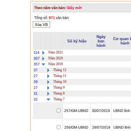
Theo năm văn bản:
Giấy mời
Tổng số:
971
văn bản
Ngày
Cơ quan 
Số ký hiệu
ban
hành
hành
Năm 2021
114
Năm 2020
307
Năm 2019
357
Tháng 12
37
Tháng 11
27
Tháng 10
39
Tháng 9
27
Tháng 8
31
Tháng 7
32
257/GM-UBND
30/07/2019
UBND tỉnh
256/GM-UBND
29/07/2019
UBND tỉnh