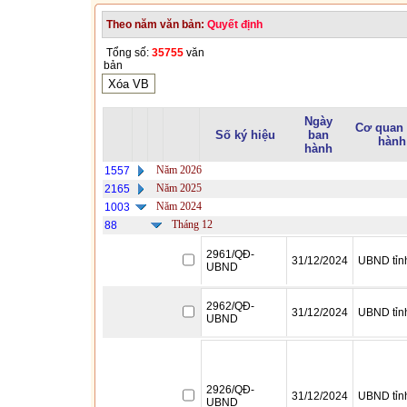
Theo năm văn bản:
Quyết định
Tổng số:
35755
văn
bản
Ngày
Cơ quan
Số ký hiệu
ban
hành
hành
Năm 2026
1557
Năm 2025
2165
Năm 2024
1003
Tháng 12
88
2961/QĐ-
31/12/2024
UBND tỉn
UBND
2962/QĐ-
31/12/2024
UBND tỉn
UBND
2926/QĐ-
31/12/2024
UBND tỉn
UBND