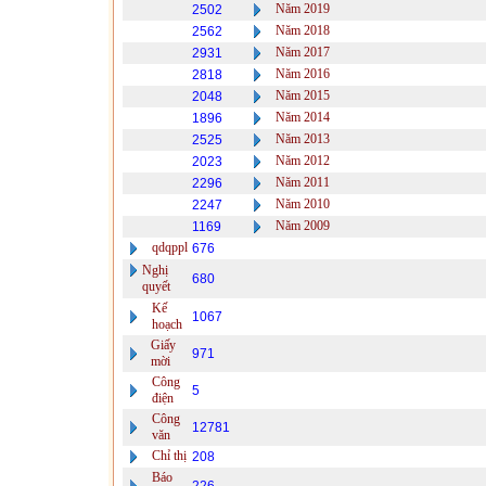
Năm 2019
2502
Năm 2018
2562
Năm 2017
2931
Năm 2016
2818
Năm 2015
2048
Năm 2014
1896
Năm 2013
2525
Năm 2012
2023
Năm 2011
2296
Năm 2010
2247
Năm 2009
1169
qdqppl
676
Nghị
680
quyết
Kế
1067
hoạch
Giấy
971
mời
Công
5
điện
Công
12781
văn
Chỉ thị
208
Báo