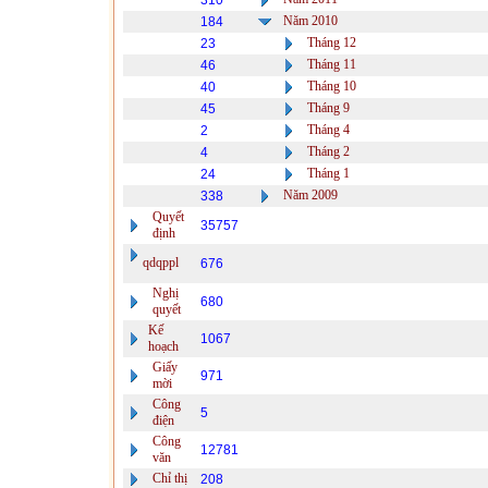
310
Năm 2010
184
Tháng 12
23
Tháng 11
46
Tháng 10
40
Tháng 9
45
Tháng 4
2
Tháng 2
4
Tháng 1
24
Năm 2009
338
Quyết
35757
định
qdqppl
676
Nghị
680
quyết
Kế
1067
hoạch
Giấy
971
mời
Công
5
điện
Công
12781
văn
Chỉ thị
208