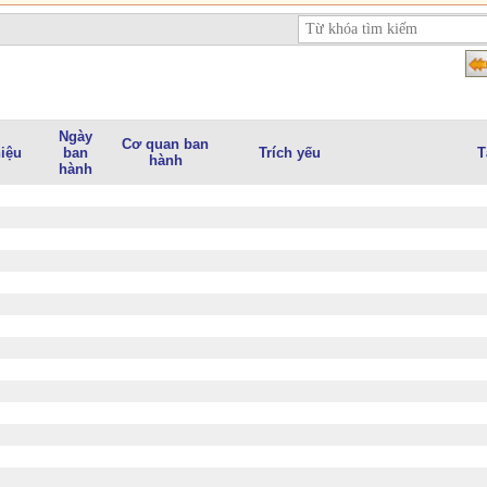
Ngày
Cơ quan ban
iệu
ban
Trích yếu
T
hành
hành