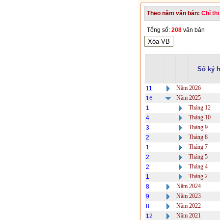
Theo năm văn bản:
Chỉ thị
Tổng số:
208
văn bản
Số ký h
Năm 2026
11
Năm 2025
16
Tháng 12
1
Tháng 10
4
Tháng 9
3
Tháng 8
2
Tháng 7
1
Tháng 5
2
Tháng 4
2
Tháng 2
1
Năm 2024
8
Năm 2023
9
Năm 2022
8
Năm 2021
12