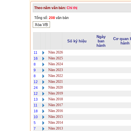
Theo năm văn bản:
Chỉ thị
Tổng số:
208
văn bản
Ngày
Cơ quan 
Số ký hiệu
ban
hành
hành
Năm 2026
11
Năm 2025
16
Năm 2024
8
Năm 2023
9
Năm 2022
8
Năm 2021
12
Năm 2020
24
Năm 2019
12
Năm 2018
13
Năm 2017
11
Năm 2016
18
Năm 2015
10
Năm 2014
5
Năm 2013
7