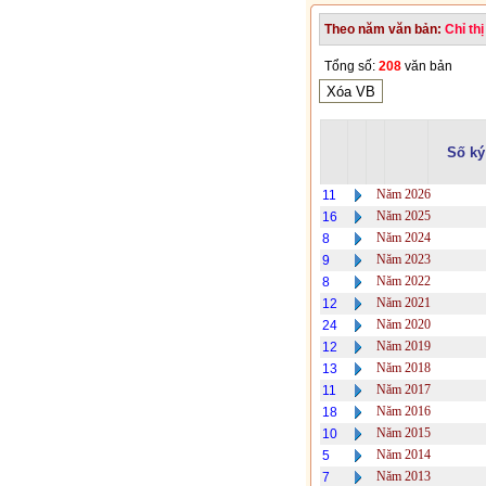
Theo năm văn bản:
Chỉ thị
Tổng số:
208
văn bản
Số ký
Năm 2026
11
Năm 2025
16
Năm 2024
8
Năm 2023
9
Năm 2022
8
Năm 2021
12
Năm 2020
24
Năm 2019
12
Năm 2018
13
Năm 2017
11
Năm 2016
18
Năm 2015
10
Năm 2014
5
Năm 2013
7