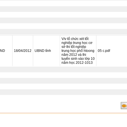
V/v tổ chức xét tốt
nghiệp trung học cơ
sở thi tốt nghiệp
BND
18/04/2012
UBND tỉnh
trung học phổ htoong
05 c.pdf
năm 2012 và thi
tuyển sinh vào lớp 10
năm học 2012-1013