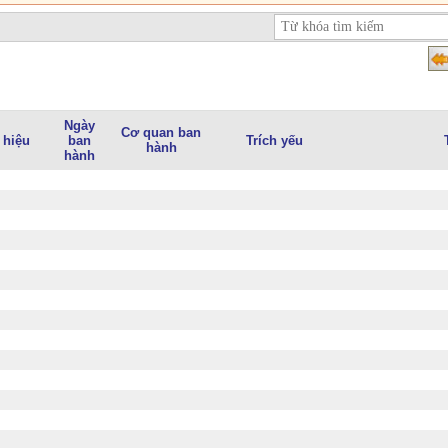
Ngày
Cơ quan ban
 hiệu
ban
Trích yếu
hành
hành