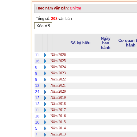
Theo năm văn bản:
Chỉ thị
Tổng số:
208
văn bản
Ngày
Cơ quan 
Số ký hiệu
ban
hành
hành
Năm 2026
11
Năm 2025
16
Năm 2024
8
Năm 2023
9
Năm 2022
8
Năm 2021
12
Năm 2020
24
Năm 2019
12
Năm 2018
13
Năm 2017
11
Năm 2016
18
Năm 2015
10
Năm 2014
5
Năm 2013
7