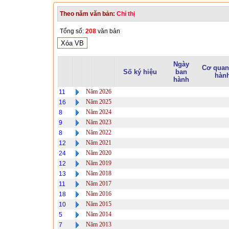
Theo năm văn bản:
Chỉ thị
Tổng số:
208
văn bản
Ngày
Cơ quan
Số ký hiệu
ban
hàn
hành
Năm 2026
11
Năm 2025
16
Năm 2024
8
Năm 2023
9
Năm 2022
8
Năm 2021
12
Năm 2020
24
Năm 2019
12
Năm 2018
13
Năm 2017
11
Năm 2016
18
Năm 2015
10
Năm 2014
5
Năm 2013
7