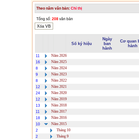
Theo năm văn bản:
Chỉ thị
Tổng số:
208
văn bản
Ngày
Cơ quan 
Số ký hiệu
ban
hành
hành
Năm 2026
11
Năm 2025
16
Năm 2024
8
Năm 2023
9
Năm 2022
8
Năm 2021
12
Năm 2020
24
Năm 2019
12
Năm 2018
13
Năm 2017
11
Năm 2016
18
Năm 2015
10
Tháng 10
2
Tháng 9
2