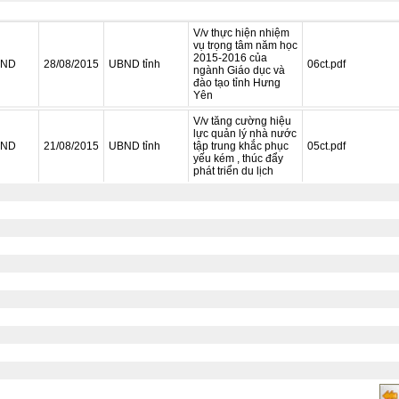
V/v thực hiện nhiệm
vụ trọng tâm năm học
2015-2016 của
BND
28/08/2015
UBND tỉnh
06ct.pdf
ngành Giáo dục và
đào tạo tỉnh Hưng
Yên
V/v tăng cường hiệu
lực quản lý nhà nước
BND
21/08/2015
UBND tỉnh
tập trung khắc phục
05ct.pdf
yếu kém , thúc đẩy
phát triển du lịch