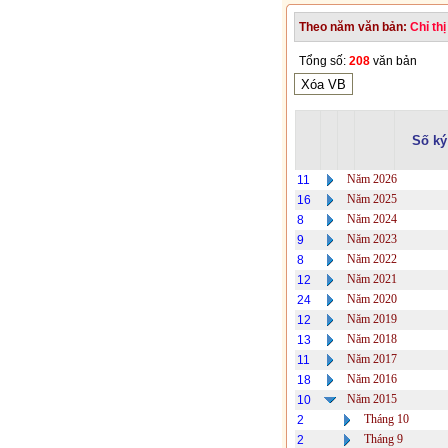
Theo năm văn bản:
Chỉ thị
Tổng số:
208
văn bản
Số ký
Năm 2026
11
Năm 2025
16
Năm 2024
8
Năm 2023
9
Năm 2022
8
Năm 2021
12
Năm 2020
24
Năm 2019
12
Năm 2018
13
Năm 2017
11
Năm 2016
18
Năm 2015
10
Tháng 10
2
Tháng 9
2