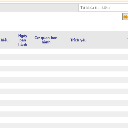
Ngày
Cơ quan ban
 hiệu
ban
Trích yếu
hành
hành