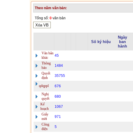
Theo năm văn bản:
Tổng số:
0
văn bản
Ngày
Số ký hiệu
ban
hành
Văn bản
45
khác
Thông
1484
báo
Quyết
35755
định
qdqppl
676
Nghị
680
quyết
Kế
1067
hoạch
Giấy
971
mời
Công
5
điện