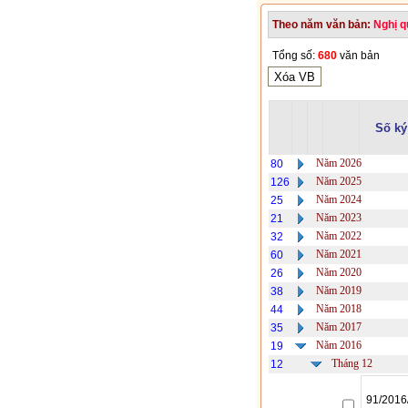
Theo năm văn bản:
Nghị q
Tổng số:
680
văn bản
Số ký
Năm 2026
80
Năm 2025
126
Năm 2024
25
Năm 2023
21
Năm 2022
32
Năm 2021
60
Năm 2020
26
Năm 2019
38
Năm 2018
44
Năm 2017
35
Năm 2016
19
Tháng 12
12
91/2016