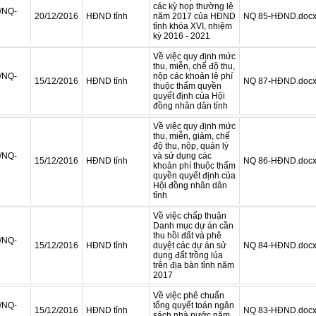
các kỳ họp thường lệ
/NQ-
20/12/2016
HĐND tỉnh
năm 2017 của HĐND
NQ 85-HĐND.doc
tỉnh khóa XVI, nhiệm
kỳ 2016 - 2021
Về việc quy định mức
thu, miễn, chế độ thu,
/NQ-
nộp các khoản lệ phí
15/12/2016
HĐND tỉnh
NQ 87-HĐND.doc
thuộc thẩm quyền
quyết định của Hội
đồng nhân dân tỉnh
Về việc quy định mức
thu, miễn, giảm, chế
độ thu, nộp, quản lý
/NQ-
và sử dụng các
15/12/2016
HĐND tỉnh
NQ 86-HĐND.doc
khoản phí thuộc thẩm
quyền quyết định của
Hội đồng nhân dân
tỉnh
Về việc chấp thuận
Danh mục dự án cần
thu hồi đất và phê
/NQ-
15/12/2016
HĐND tỉnh
duyệt các dự án sử
NQ 84-HĐND.doc
dụng đất trồng lúa
trên địa bàn tỉnh năm
2017
Về việc phê chuẩn
/NQ-
tổng quyết toán ngân
15/12/2016
HĐND tỉnh
NQ 83-HĐND.doc
sách nhà nước năm