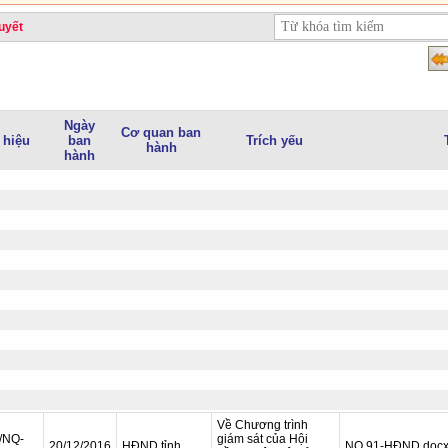
uyết
Ngày
Cơ quan ban
 hiệu
ban
Trích yếu
hành
hành
Về Chương trình
/NQ-
giám sát của Hội
20/12/2016
HĐND tỉnh
NQ 91-HĐND.doc