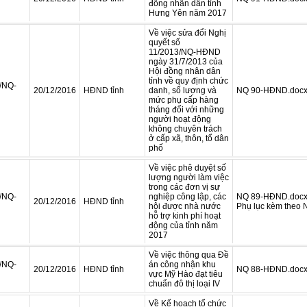
đồng nhân dân tỉnh
Hưng Yên năm 2017
Về việc sửa đổi Nghị
quyết số
11/2013/NQ-HĐND
ngày 31/7/2013 của
Hội đồng nhân dân
tỉnh về quy định chức
/NQ-
20/12/2016
HĐND tỉnh
danh, số lượng và
NQ 90-HĐND.doc
mức phụ cấp hàng
tháng đối với những
người hoạt động
không chuyên trách
ở cấp xã, thôn, tổ dân
phố
Về việc phê duyệt số
lượng người làm việc
trong các đơn vị sự
/NQ-
nghiệp công lập, các
NQ 89-HĐND.doc
20/12/2016
HĐND tỉnh
hội được nhà nước
Phụ lục kèm theo
hỗ trợ kinh phí hoạt
động của tỉnh năm
2017
Về việc thông qua Đề
/NQ-
án công nhận khu
20/12/2016
HĐND tỉnh
NQ 88-HĐND.doc
vực Mỹ Hào đạt tiêu
chuẩn đô thị loại IV
Về Kế hoạch tổ chức