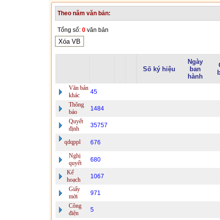
Theo năm văn bản:
Tổng số:
0
văn bản
Ngày
Số ký hiệu
ban
hành
Văn bản
45
khác
Thông
1484
báo
Quyết
35757
định
qdqppl
676
Nghị
680
quyết
Kế
1067
hoạch
Giấy
971
mời
Công
5
điện