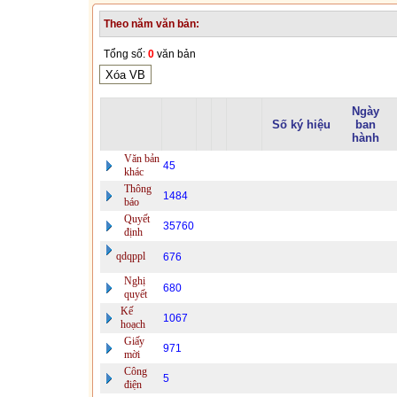
Theo năm văn bản:
Tổng số:
0
văn bản
Ngày
Số ký hiệu
ban
hành
Văn bản
45
khác
Thông
1484
báo
Quyết
35760
định
qdqppl
676
Nghị
680
quyết
Kế
1067
hoạch
Giấy
971
mời
Công
5
điện