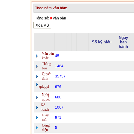
Theo năm văn bản:
Tổng số:
0
văn bản
Ngày
Số ký hiệu
ban
hành
Văn bản
45
khác
Thông
1484
báo
Quyết
35757
định
qdqppl
676
Nghị
680
quyết
Kế
1067
hoạch
Giấy
971
mời
Công
5
điện