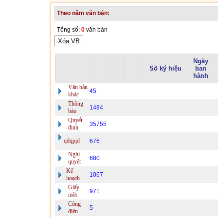
Theo năm văn bản:
Tổng số:
0
văn bản
Ngày
Số ký hiệu
ban
hành
Văn bản
45
khác
Thông
1484
báo
Quyết
35755
định
qdqppl
676
Nghị
680
quyết
Kế
1067
hoạch
Giấy
971
mời
Công
5
điện