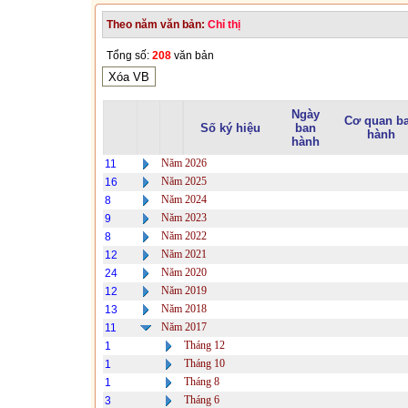
Theo năm văn bản:
Chỉ thị
Tổng số:
208
văn bản
Ngày
Cơ quan b
Số ký hiệu
ban
hành
hành
Năm 2026
11
Năm 2025
16
Năm 2024
8
Năm 2023
9
Năm 2022
8
Năm 2021
12
Năm 2020
24
Năm 2019
12
Năm 2018
13
Năm 2017
11
Tháng 12
1
Tháng 10
1
Tháng 8
1
Tháng 6
3