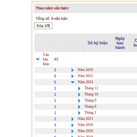
Theo năm văn bản:
Tổng số:
0
văn bản
Ngày
C
Số ký hiệu
ban
b
hành
Văn
bản
45
khác
Năm 2026
3
Năm 2025
6
Năm 2024
5
Tháng 12
1
Tháng 10
1
Tháng 9
1
Tháng 8
1
Tháng 1
1
Năm 2023
2
Năm 2020
3
Năm 2019
7