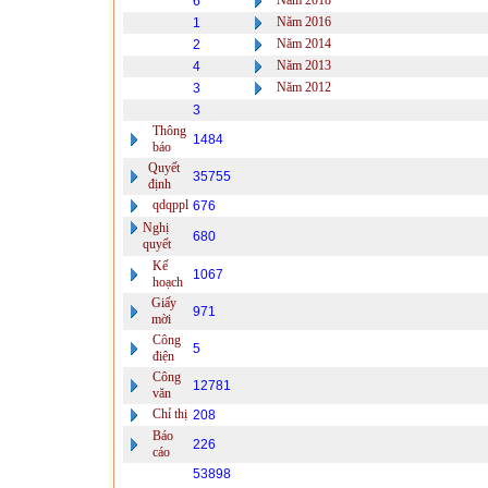
Năm 2018
6
Năm 2016
1
Năm 2014
2
Năm 2013
4
Năm 2012
3
3
Thông
1484
báo
Quyết
35755
định
qdqppl
676
Nghị
680
quyết
Kế
1067
hoạch
Giấy
971
mời
Công
5
điện
Công
12781
văn
Chỉ thị
208
Báo
226
cáo
53898