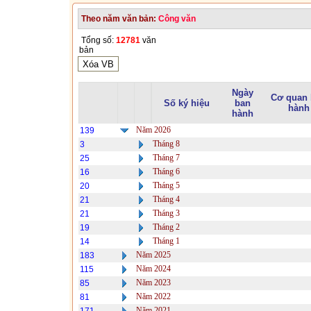
Theo năm văn bản:
Công văn
Tổng số:
12781
văn
bản
Ngày
Cơ quan
Số ký hiệu
ban
hành
hành
Năm 2026
139
Tháng 8
3
Tháng 7
25
Tháng 6
16
Tháng 5
20
Tháng 4
21
Tháng 3
21
Tháng 2
19
Tháng 1
14
Năm 2025
183
Năm 2024
115
Năm 2023
85
Năm 2022
81
Năm 2021