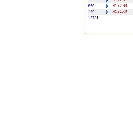
719
Năm 2010
850
Năm 2009
129
12781