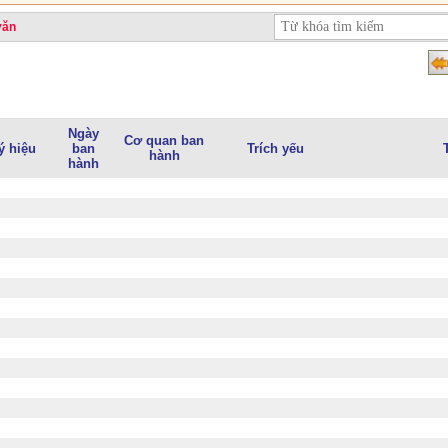
văn
Ngày
Cơ quan ban
ý hiệu
ban
Trích yếu
hành
hành