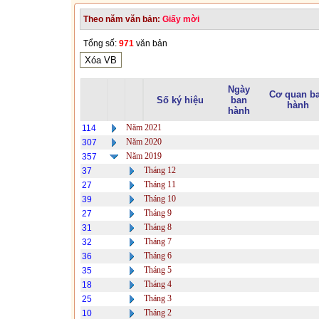
Theo năm văn bản:
Giấy mời
Tổng số:
971
văn bản
Ngày
Cơ quan b
Số ký hiệu
ban
hành
hành
Năm 2021
114
Năm 2020
307
Năm 2019
357
Tháng 12
37
Tháng 11
27
Tháng 10
39
Tháng 9
27
Tháng 8
31
Tháng 7
32
Tháng 6
36
Tháng 5
35
Tháng 4
18
Tháng 3
25
Tháng 2
10