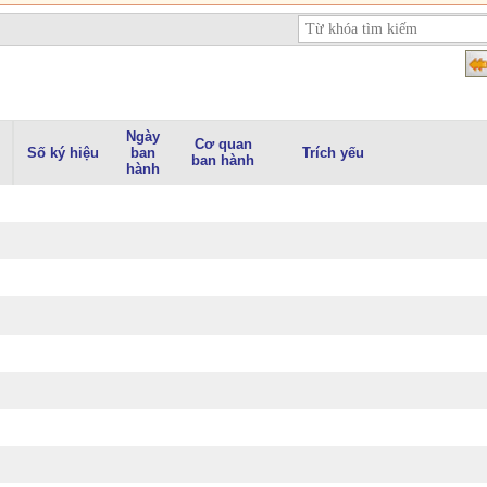
Ngày
Cơ quan
Số ký hiệu
ban
Trích yếu
ban hành
hành