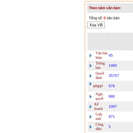
Theo năm văn bản:
Tổng số:
0
văn bản
Văn bản
45
khác
Thông
1484
báo
Quyết
35757
định
qdqppl
676
Nghị
680
quyết
Kế
1067
hoạch
Giấy
971
mời
Công
5
điện